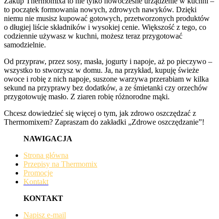
Zakup Thermomixa to nie tylko nowoczesne urządzenie w kuchni –
to początek formowania nowych, zdrowych nawyków. Dzięki
niemu nie musisz kupować gotowych, przetworzonych produktów
o długiej liście składników i wysokiej cenie. Większość z tego, co
codziennie używasz w kuchni, możesz teraz przygotować
samodzielnie.
Od przypraw, przez sosy, masła, jogurty i napoje, aż po pieczywo –
wszystko to stworzysz w domu. Ja, na przykład, kupuję świeże
owoce i robię z nich napoje, suszone warzywa przerabiam w kilka
sekund na przyprawy bez dodatków, a ze śmietanki czy orzechów
przygotowuję masło. Z ziaren robię różnorodne mąki.
Chcesz dowiedzieć się więcej o tym, jak zdrowo oszczędzać z
Thermomixem? Zapraszam do zakładki „Zdrowe oszczędzanie”!
NAWIGACJA
Strona główna
Przepisy na Thermomix
Promocje
Kontakt
KONTAKT
Napisz e-mail