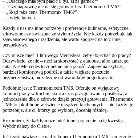
– „Dlaczego miałbym płacić 6 tys. zł za garnek?”
– „Czy naprawdę nie da się gotować bez Thermomix TM6?”
– „Skąd taka cena Thermomix TM6?”
…i wiele innych.
Każdy z nas ma inne potrzeby i preferencje kulinarne, estetyczne,
zdrowotne czy związane ze stylem życia. Nie każdy potrzebuje tak
zaawansowanego urządzenia, ale warto spojrzeć na to z innej
perspektywy.
Czy muszę mieć 3-litrowego Mercedesa, żeby dojechać do pracy?
Oczywiście, że nie – można skorzystać z autobusu albo tańszego
auta. Ale Mercedes to zupełnie inna jakość. Zapewnia szybszą,
bardziej komfortową podróż, a także większe poczucie
bezpieczeństwa, niezależnie od warunków pogodowych.
Podobnie jest z Thermomixem TM6. Oferuje on wyjątkowy
komfort pracy w kuchni, skraca czas przygotowania posiłków, a
jednocześnie dba o zdrowie dzięki precyzji gotowania. Thermomix
TM6 to jak iPhone w świecie urządzeń kuchennych – nie każdy go
potrzebuje, ale ci, którzy go wybiorą, docenią różnicę.
Rozumiem, że każdy może mieć inne spojrzenie na tę kwestię.
Wybór należy do Ciebie.
Jeśli zastanawiasz się nad zakupem Thermomixa TM6, serdecznie