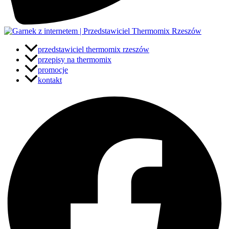
przedstawiciel thermomix rzeszów
przepisy na thermomix
promocje
kontakt