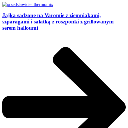
Jajka sadzone na Varomie z ziemniakami,
szparagami i sałatką z roszponki z grillowanym
serem halloumi