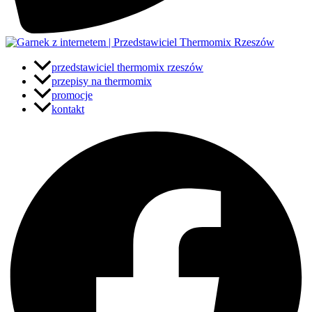
przedstawiciel thermomix rzeszów
przepisy na thermomix
promocje
kontakt