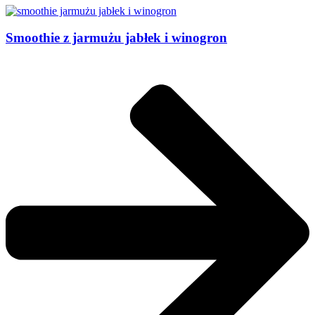
Smoothie z jarmużu jabłek i winogron