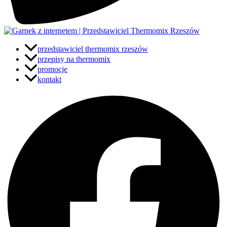
przedstawiciel thermomix rzeszów
przepisy na thermomix
promocje
kontakt