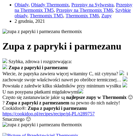
Obiady
,
Obiady Thermomix
,
Przepisy na Sylwestra
,
Przepisy
na Thermomix TM5
,
Przepisy na Thermomix TM6
,
Szybkie
obiady
,
Thermomix TM5
,
Thermomix TM6
,
Zupy
2 grudnia, 2021
Zupa z papryki i parmezanu
Szybka, zdrowa i rozgrzewająca:
Zupa z papryki i parmezanu
Wiecie, że papryka zawiera więcej witaminy C, niż cytryna?
i
zachowuje swoje właściwości nawet po obróbce termicznej
…
Powstała z zaledwie kilku składników przy minimum wysiłku
U nas posypana płatkami migdałowymi
Często się zastanawiacie jakie są
najlepsze zupy w Thermomix
🙂
?
Zupa z papryki z parmezanem
na pewno do nich należy!
Cookidoo®:
Zupa z papryki i parmezanu
https://cookidoo.pl/recipes/recipe/pl-PL/r289757
Smacznego 🙂