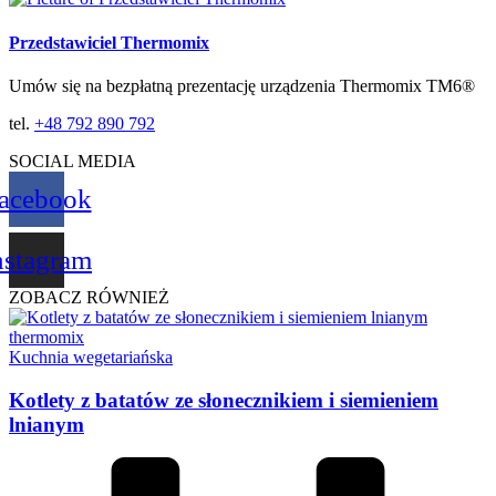
Przedstawiciel Thermomix
Umów się na bezpłatną prezentację urządzenia Thermomix TM6®
tel.
+48 792 890 792
SOCIAL MEDIA
acebook
nstagram
ZOBACZ RÓWNIEŻ
Kuchnia wegetariańska
Kotlety z batatów ze słonecznikiem i siemieniem
lnianym