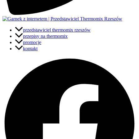
przedstawiciel thermomix rzeszów
przepisy na thermomix
promocje
kontakt