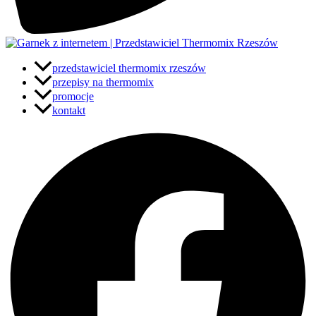
przedstawiciel thermomix rzeszów
przepisy na thermomix
promocje
kontakt